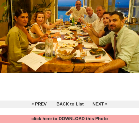
« PREV
BACK to List
NEXT »
click here to DOWNLOAD this Photo