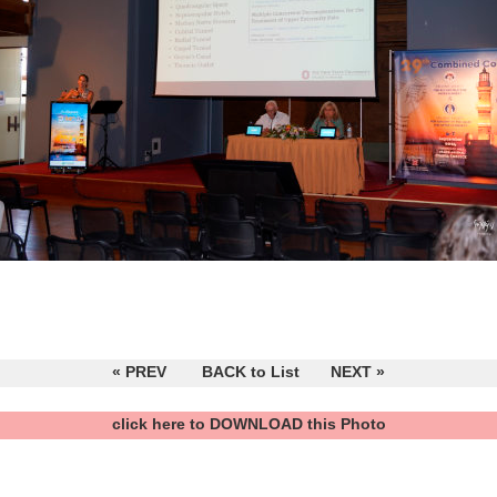
« PREV
BACK to List
NEXT »
click here to DOWNLOAD this Photo