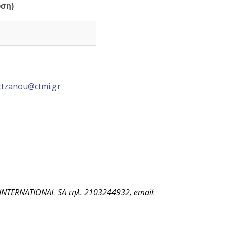
υση)
ctzanou@ctmi.gr
INTERNATIONAL
SA τηλ. 2103244932,
email
: