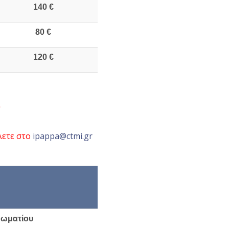
140 €
80 €
120 €
Α
λετε στο
ipappa@ctmi.gr
δωματίου