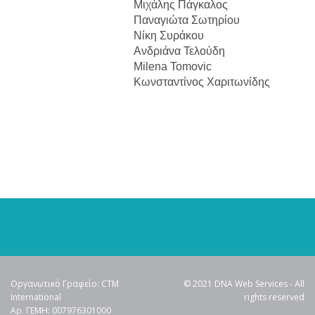
Μιχάλης Πάγκαλος
Παναγιώτα Σωτηρίου
Νίκη Συράκου
Ανδριάνα Τελούδη
Milena Tomovic
Κωνσταντίνος Χαριτωνίδης
Οργανωτικό Γραφείο: CTM
© 2021 DNA Web Services - All
International
rights reserved
Αρ. ΓΕΜΗ: 007976301000