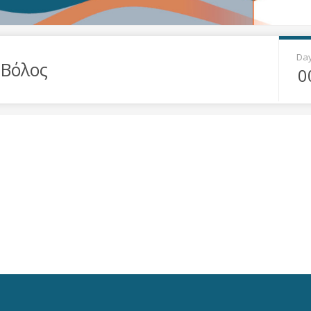
Da
 Βόλος
0