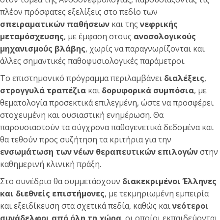
πλέον πρόσφατες εξελίξεις στο πεδίο των
σπειραματικών παθήσεων
και της
νεφρικής
μεταμόσχευσης
, με έμφαση στους
ανοσολογικούς
μηχανισμούς βλάβης
, χωρίς να παραγνωρίζονται και
άλλες σημαντικές παθοφυσιολογικές παράμετροι.
Το επιστημονικό πρόγραμμα περιλαμβάνει
διαλέξεις
,
στρογγυλά τραπέζια
και
δορυφορικά συμπόσια
, με
θεματολογία προσεκτικά επιλεγμένη, ώστε να προσφέρει
στοχευμένη και ουσιαστική ενημέρωση. Θα
παρουσιαστούν τα σύγχρονα παθογενετικά δεδομένα και
θα τεθούν προς συζήτηση τα κριτήρια για την
ενσωμάτωση των νέων θεραπευτικών επιλογών
στην
καθημερινή κλινική πράξη.
Στο συνέδριο θα συμμετάσχουν
διακεκριμένοι Έλληνες
και διεθνείς επιστήμονες
, με τεκμηριωμένη εμπειρία
και εξειδίκευση στα σχετικά πεδία, καθώς και
νεότεροι
συνάδελφοι από όλη τη χώρα
, οι οποίοι εκπαιδεύονται