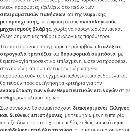
πλέον πρόσφατες εξελίξεις στο πεδίο των
σπειραματικών παθήσεων
και της
νεφρικής
μεταμόσχευσης
, με έμφαση στους
ανοσολογικούς
μηχανισμούς βλάβης
, χωρίς να παραγνωρίζονται και
άλλες σημαντικές παθοφυσιολογικές παράμετροι.
Το επιστημονικό πρόγραμμα περιλαμβάνει
διαλέξεις
,
στρογγυλά τραπέζια
και
δορυφορικά συμπόσια
, με
θεματολογία προσεκτικά επιλεγμένη, ώστε να προσφέρει
στοχευμένη και ουσιαστική ενημέρωση. Θα
παρουσιαστούν τα σύγχρονα παθογενετικά δεδομένα και
θα τεθούν προς συζήτηση τα κριτήρια για την
ενσωμάτωση των νέων θεραπευτικών επιλογών
στην
καθημερινή κλινική πράξη.
Στο συνέδριο θα συμμετάσχουν
διακεκριμένοι Έλληνες
και διεθνείς επιστήμονες
, με τεκμηριωμένη εμπειρία
και εξειδίκευση στα σχετικά πεδία, καθώς και
νεότεροι
συνάδελφοι από όλη τη χώρα
, οι οποίοι εκπαιδεύονται